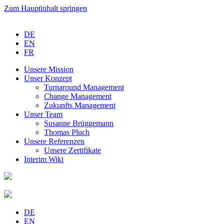
Zum Hauptinhalt springen
DE
EN
FR
Unsere
Mission
Unser
Konzept
Turnaround
Management
Change
Management
Zukunfts
Management
Unser
Team
Susanne
Brüggemann
Thomas
Pluch
Unsere
Referenzen
Unsere
Zertifikate
Interim
Wiki
DE
EN