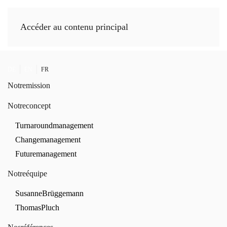
Accéder au contenu principal
DE
EN
FR
Notre
mission
Notre
concept
Turnaround
management
Change
management
Future
management
Notre
équipe
Susanne
Brüggemann
Thomas
Pluch